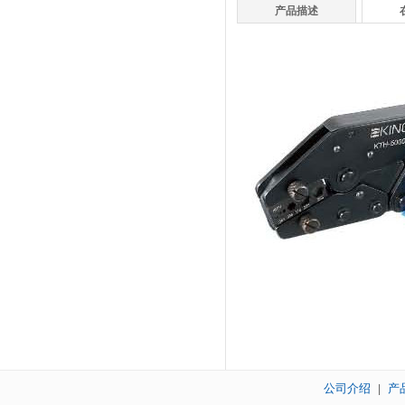
产品描述
公司介绍
产
|