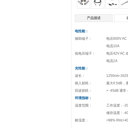
产品描述
电性能：
辅助端子：
电压600V AC
电流10A
低电压端子：
电压42V AC 或
电流1A
光性能：
波长：
1250nm-162
插入损耗：
最大0.5dB，通
回波损耗：
> -45dB 通常 
环境指标：
温度范围：
工作温度：-20
储存温度：-40
耐湿度：
<98% RH(+40