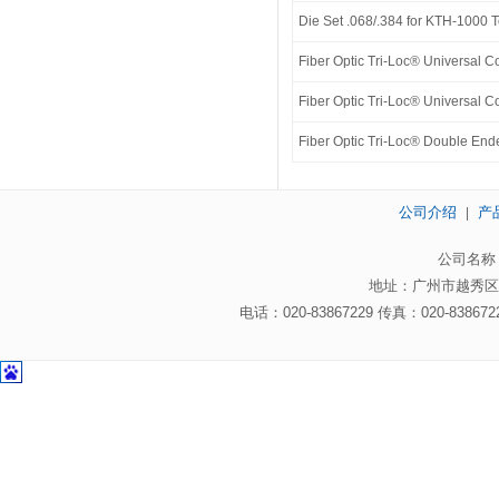
Die Set .068/.384 for KTH-1000 
Fiber Optic Tri-Loc® Universal C
Fiber Optic Tri-Loc® Universal
Fiber Optic Tri-Loc® Double E
公司介绍
产
|
公司名称
地址：广州市越秀区
电话：020-83867229 传真：020-8386722